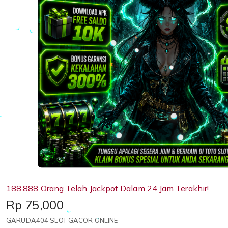
188.888 Orang Telah Jackpot Dalam 24 Jam Terakhir!
Price:
Rp 75,000
GARUDA404 SLOT GACOR ONLINE