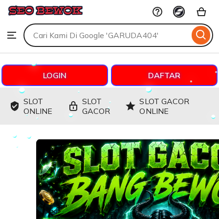
GARUDA404
Skip
to
Search
Browse
ontent
for
items
or
shops
LOGIN
DAFTAR
SLOT
SLOT
SLOT GACOR
ONLINE
GACOR
ONLINE