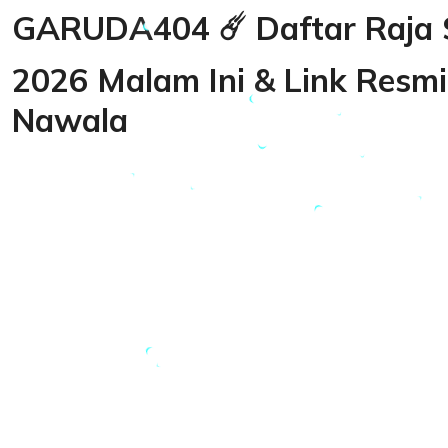
GARUDA404 ☄️ Daftar Raja 
2026 Malam Ini & Link Resmi
Nawala
Loading...